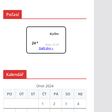
Počasí
Kalendář
Únor 2024
PO
ÚT
ST
ČT
PÁ
SO
NE
1
2
3
4