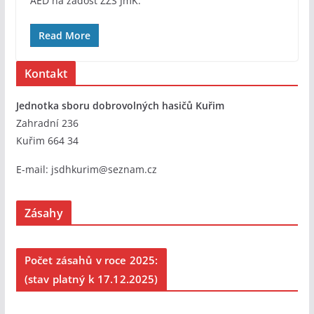
AED na žádost ZZS JmK.
Read More
Kontakt
Jednotka sboru dobrovolných hasičů Kuřim
Zahradní 236
Kuřim 664 34
E-mail:
jsdhkurim@seznam.cz
Zásahy
Počet zásahů v roce 2025:
(stav platný k 17.12.2025)