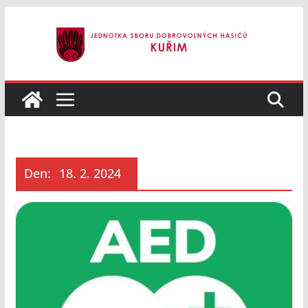
Přeskočit
na
obsah
Den:
18. 2. 2024