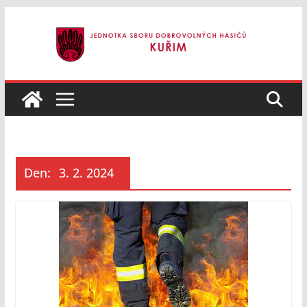
Přeskočit
na
obsah
Den:
3. 2. 2024