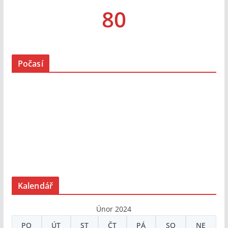
80
Počasí
Kalendář
Únor 2024
PO
ÚT
ST
ČT
PÁ
SO
NE