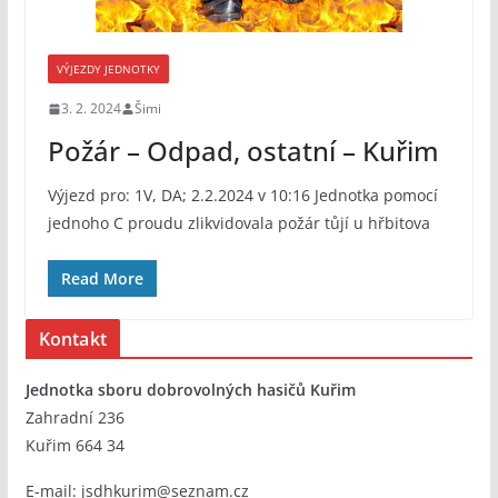
VÝJEZDY JEDNOTKY
3. 2. 2024
Šimi
Požár – Odpad, ostatní – Kuřim
Výjezd pro: 1V, DA; 2.2.2024 v 10:16 Jednotka pomocí
jednoho C proudu zlikvidovala požár tůjí u hřbitova
Read More
Kontakt
Jednotka sboru dobrovolných hasičů Kuřim
Zahradní 236
Kuřim 664 34
E-mail:
jsdhkurim@seznam.cz