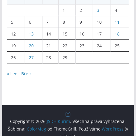
1
2
3
4
5
6
7
8
9
10
11
12
13
14
15
16
17
18
19
20
21
22
23
24
25
26
27
28
29
« Led
Bře »
Copyright © 2026
JSDH Kuřim
. Všechna práva vyhrazena.
Šablona:
ColorMag
od ThemeGrill. Používáme
WordPress
(v