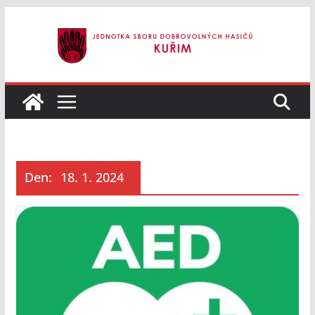
Přeskočit
na
obsah
Den:
18. 1. 2024