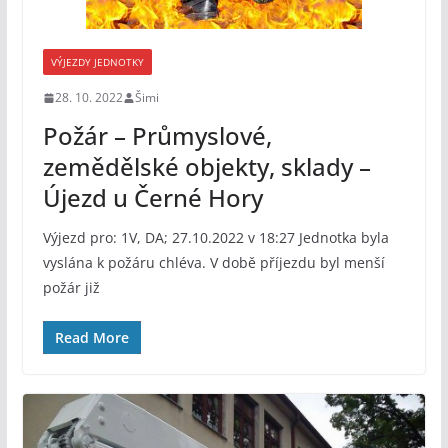
VÝJEZDY JEDNOTKY
28. 10. 2022
Šimi
Požár – Průmyslové,
zemědělské objekty, sklady –
Újezd u Černé Hory
Výjezd pro: 1V, DA; 27.10.2022 v 18:27 Jednotka byla
vyslána k požáru chléva. V době příjezdu byl menší
požár již
Read More