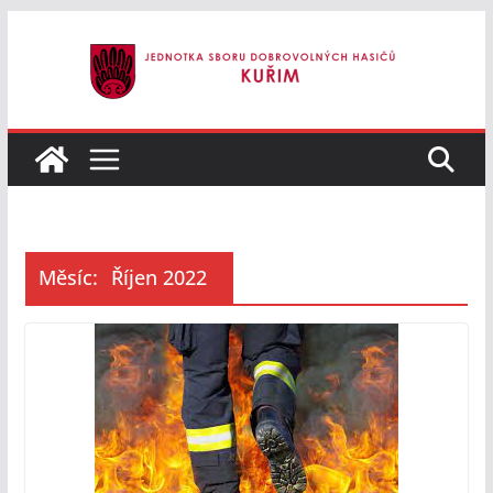
Přeskočit
na
obsah
Měsíc:
Říjen 2022