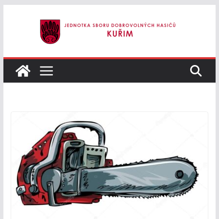
Přeskočit
na
obsah