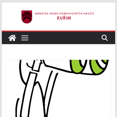
Přeskočit
na
obsah