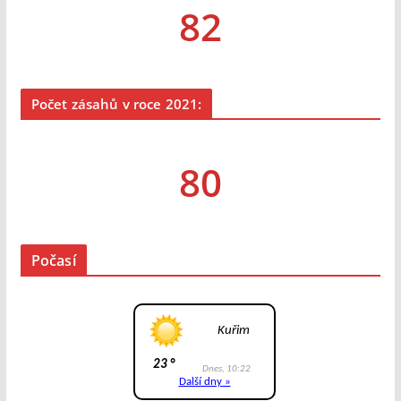
82
Počet zásahů v roce 2021:
80
Počasí