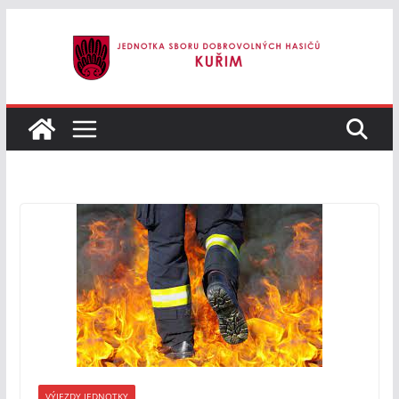
Přeskočit
na
obsah
VÝJEZDY JEDNOTKY