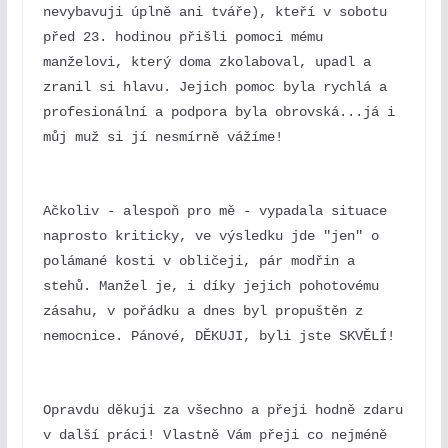
nevybavuji úplně ani tváře), kteří v sobotu 
před 23. hodinou přišli pomoci mému 
manželovi, který doma zkolaboval, upadl a 
zranil si hlavu. Jejich pomoc byla rychlá a 
profesionální a podpora byla obrovská...já i 
můj muž si jí nesmírně vážíme! 
Ačkoliv - alespoň pro mě - vypadala situace 
naprosto kriticky, ve výsledku jde "jen" o 
polámané kosti v obličeji, pár modřin a 
stehů. Manžel je, i díky jejich pohotovému 
zásahu, v pořádku a dnes byl propuštěn z 
nemocnice. Pánové, DĚKUJI, byli jste SKVĚLÍ!
Opravdu děkuji za všechno a přeji hodně zdaru 
v další práci! Vlastně Vám přeji co nejméně 