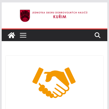
Přeskočit
na
obsah