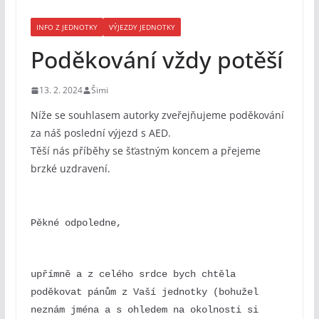
INFO Z JEDNOTKY
VÝJEZDY JEDNOTKY
Poděkování vždy potěší
13. 2. 2024
Šimi
Níže se souhlasem autorky zveřejňujeme poděkování
za náš poslední výjezd s AED.
Těší nás příběhy se šťastným koncem a přejeme
brzké uzdravení.
Pěkné odpoledne,
upřímně a z celého srdce bych chtěla 
poděkovat pánům z Vaší jednotky (bohužel 
neznám jména a s ohledem na okolnosti si 