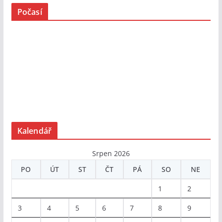
Počasí
Kalendář
Srpen 2026
PO
ÚT
ST
ČT
PÁ
SO
NE
1
2
3
4
5
6
7
8
9