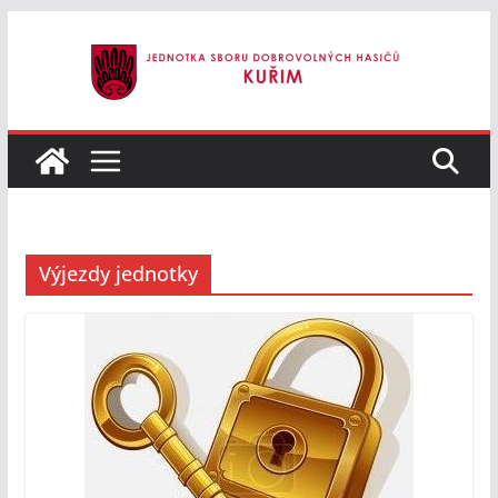
Přeskočit
na
obsah
Výjezdy jednotky