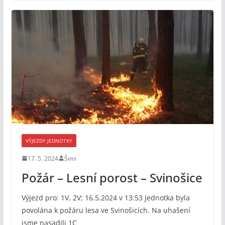
VÝJEZDY JEDNOTKY
17. 5. 2024
Šimi
Požár – Lesní porost – Svinošice
Výjezd pro: 1V, 2V; 16.5.2024 v 13:53 Jednotka byla
povolána k požáru lesa ve Svinošicích. Na uhašení
jsme nasadili 1C