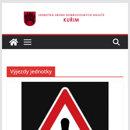
Přeskočit
na
obsah
Výjezdy jednotky