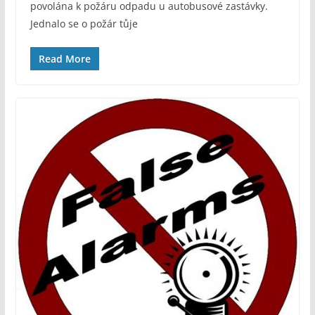
povolána k požáru odpadu u autobusové zastávky.
Jednalo se o požár tůje
Read More