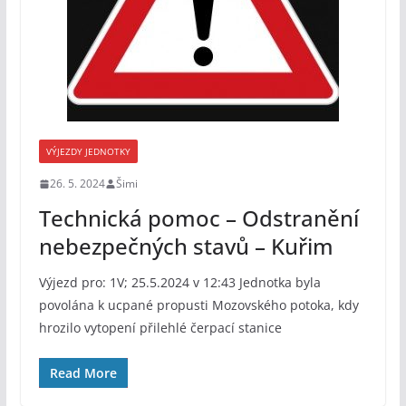
VÝJEZDY JEDNOTKY
26. 5. 2024
Šimi
Technická pomoc – Odstranění
nebezpečných stavů – Kuřim
Výjezd pro: 1V; 25.5.2024 v 12:43 Jednotka byla
povolána k ucpané propusti Mozovského potoka, kdy
hrozilo vytopení přilehlé čerpací stanice
Read More